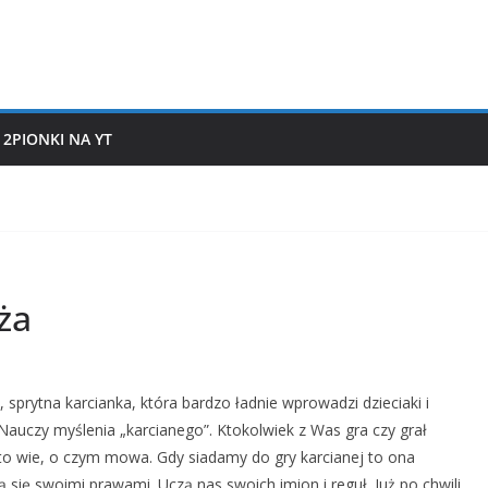
2PIONKI NA YT
ża
 sprytna karcianka, która bardzo ładnie wprowadzi dzieciaki i
. Nauczy myślenia „karcianego”. Ktokolwiek z Was gra czy grał
 to wie, o czym mowa. Gdy siadamy do gry karcianej to ona
 się swoimi prawami. Uczą nas swoich imion i reguł. Już po chwili,