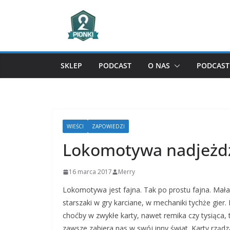
Przejdź
do
treści
SKLEP
PODCAST
O NAS
PODCAST 
WIEŚCI
ZAPOWIEDZI
Lokomotywa nadjeżd
16 marca 2017
Merry
Lokomotywa jest fajna. Tak po prostu fajna. Mała,
starszaki w gry karciane, w mechaniki tychże gier
choćby w zwykłe karty, nawet remika czy tysiąca,
zawsze zabiera nas w swój inny świat. Karty rządzą