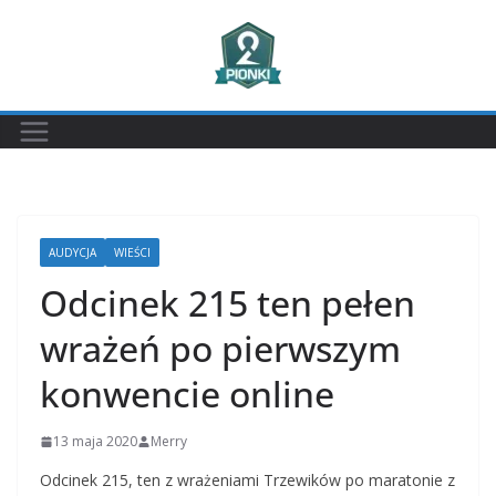
Przejdź
do
treści
AUDYCJA
WIEŚCI
Odcinek 215 ten pełen
wrażeń po pierwszym
konwencie online
13 maja 2020
Merry
Odcinek 215, ten z wrażeniami Trzewików po maratonie z