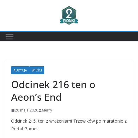
Przejdź
do
treści
AUDYCJA
WIEŚCI
Odcinek 216 ten o
Aeon’s End
20 maja 2020
Merry
Odcinek 215, ten z wrażeniami Trzewików po maratonie z
Portal Games