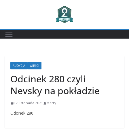
Przejdź
do
treści
AUDYCJA
WIEŚCI
Odcinek 280 czyli
Nevsky na pokładzie
17 listopada 2021
Merry
Odcinek 280