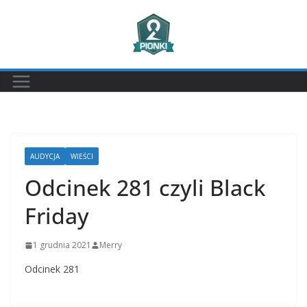
Przejdź
do
treści
AUDYCJA
WIEŚCI
Odcinek 281 czyli Black
Friday
1 grudnia 2021
Merry
Odcinek 281