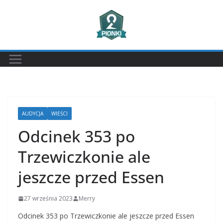
Przejdź
do
treści
AUDYCJA
WIEŚCI
Odcinek 353 po
Trzewiczkonie ale
jeszcze przed Essen
27 września 2023
Merry
Odcinek 353 po Trzewiczkonie ale jeszcze przed Essen