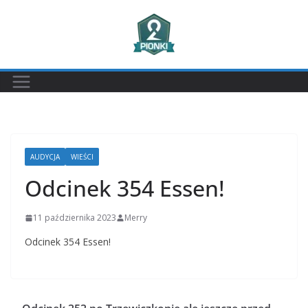
Przejdź
do
treści
AUDYCJA
WIEŚCI
Odcinek 354 Essen!
11 października 2023
Merry
Odcinek 354 Essen!